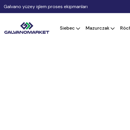
Galvano yüzey işlem proses ekipmanları
Siebec
Mazurczak
Röc
Hakkımızda