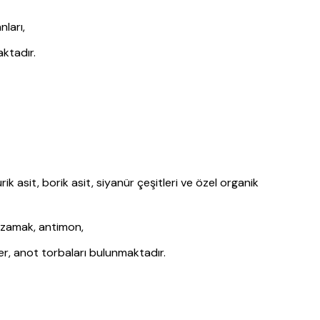
ları,
aktadır.
fürik asit, borik asit, siyanür çeşitleri ve özel organik
, zamak, antimon,
ler, anot torbaları bulunmaktadır.