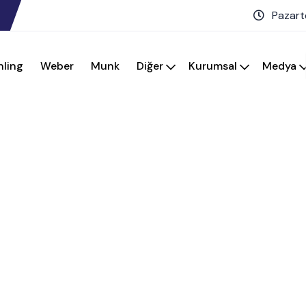
Pazart
hling
Weber
Munk
Diğer
Kurumsal
Medya