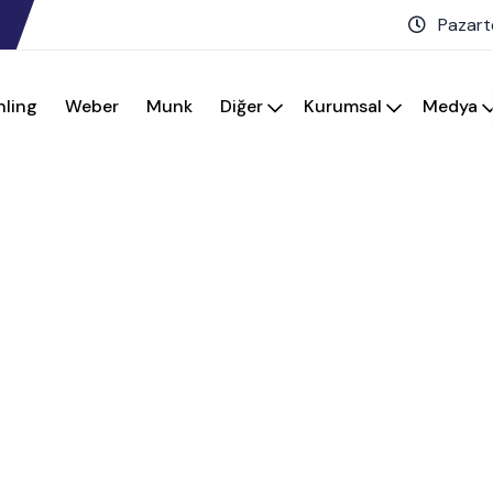
Pazart
hling
Weber
Munk
Diğer
Kurumsal
Medya