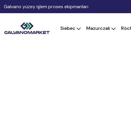
Galvano yüzey işlem proses ekipmanları
Siebec
Mazurczak
Röc
Kimyasal Üretim