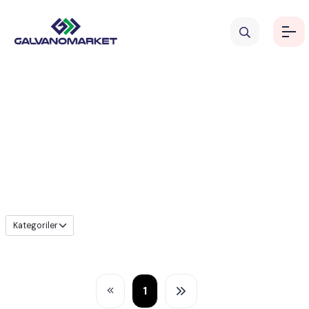
Pompalar
1