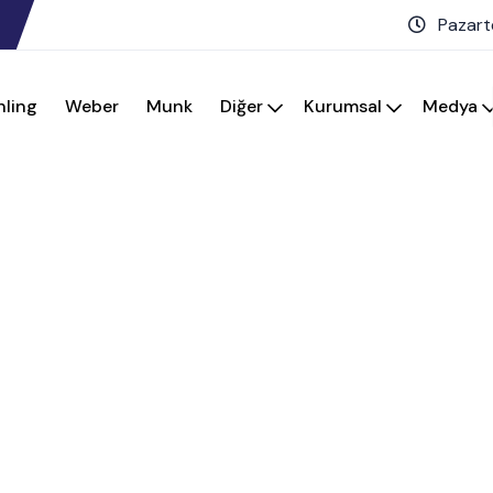
Pazart
hling
Weber
Munk
Diğer
Kurumsal
Medya