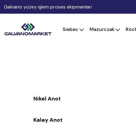
Galvano yüzey işlem proses ekipmanları
Siebec
Mazurczak
Röc
Metal Satış
Nikel Anot
Kalay Anot