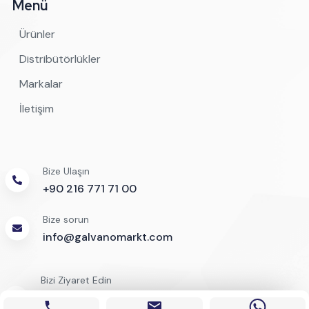
Menü
Ürünler
Distribütörlükler
Markalar
İletişim
Bize Ulaşın
+90 216 771 71 00
Bize sorun
info@galvanomarkt.com
Bizi Ziyaret Edin
İstasyon Mah. Yarış Çıkmazı Sok. No:1 Bölüm:164