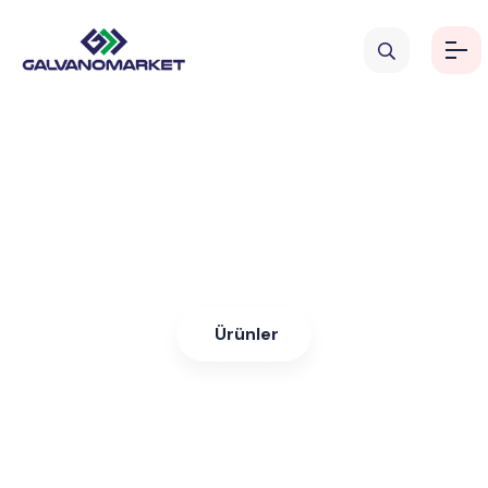
Polimer Isı Eşanjörleri
Synotherm
Ürünler